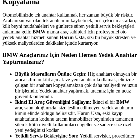
Kopyalama
Otomobilinizde tek anahtar kullanmak her zaman büyük bir risktir.
Arabanızın var olan tek anahtarını kaybetmek; acil çekici masrafları,
kilit beyni müdahaleleri ve günlerce süren yetkili servis bekleyişleri
anlamına gelir.
BMW
marka araç sahipleri için profesyonel oto
yedek anahtar hizmeti sunan
Harun Usta
, sizi bu büyük stresten ve
yüksek maliyetlerden dakikalar içinde kurtarıyor.
BMW
Araçlarınız İçin Neden Hemen Yedek Anahtar
Yaptırmalısınız?
Büyük Masrafların Önüne Geçin:
Hiç anahtarı olmayan bir
araca sıfırdan kilit açmak ve yeni anahtar kodlamak, elinizde
çalışan bir anahtarı kopyalamaktan çok daha maliyetli ve uzun
bir işlemdir. Yedek anahtar yaptırmak, aracınız için en ucuz
güvenlik önlemidir.
İkinci El Araç Güvenliğini Sağlayın:
İkinci el bir
BMW
araç satın aldığınızda, size teslim edilmeyen yedek anahtarın
kimin elinde olduğu belirsizdir. Harun Usta, eski kayıp
anahtarların kodunu aracın immobilizer beyninden tamamen
silerek kötü niyetli kullanımları engeller ve sadece size özel
yeni yedeğinizi kodlar.
Yetkili Servis Bekleyişine Son:
Yetkili servisler, prosedürler