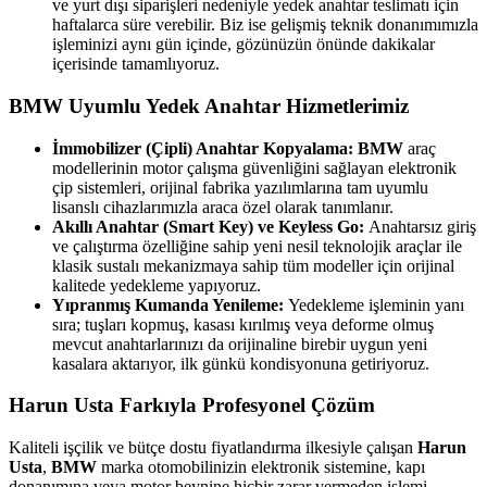
ve yurt dışı siparişleri nedeniyle yedek anahtar teslimatı için
haftalarca süre verebilir. Biz ise gelişmiş teknik donanımımızla
işleminizi aynı gün içinde, gözünüzün önünde dakikalar
içerisinde tamamlıyoruz.
BMW
Uyumlu Yedek Anahtar Hizmetlerimiz
İmmobilizer (Çipli) Anahtar Kopyalama:
BMW
araç
modellerinin motor çalışma güvenliğini sağlayan elektronik
çip sistemleri, orijinal fabrika yazılımlarına tam uyumlu
lisanslı cihazlarımızla araca özel olarak tanımlanır.
Akıllı Anahtar (Smart Key) ve Keyless Go:
Anahtarsız giriş
ve çalıştırma özelliğine sahip yeni nesil teknolojik araçlar ile
klasik sustalı mekanizmaya sahip tüm modeller için orijinal
kalitede yedekleme yapıyoruz.
Yıpranmış Kumanda Yenileme:
Yedekleme işleminin yanı
sıra; tuşları kopmuş, kasası kırılmış veya deforme olmuş
mevcut anahtarlarınızı da orijinaline birebir uygun yeni
kasalara aktarıyor, ilk günkü kondisyonuna getiriyoruz.
Harun Usta Farkıyla Profesyonel Çözüm
Kaliteli işçilik ve bütçe dostu fiyatlandırma ilkesiyle çalışan
Harun
Usta
,
BMW
marka otomobilinizin elektronik sistemine, kapı
donanımına veya motor beynine hiçbir zarar vermeden işlemi