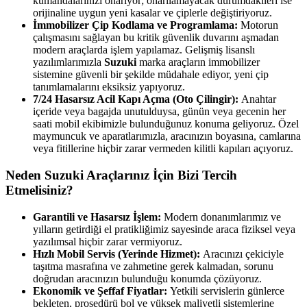
kumandalarınızı onarıyor; onarılamayacak durumdakileri ise
orijinaline uygun yeni kasalar ve çiplerle değiştiriyoruz.
İmmobilizer Çip Kodlama ve Programlama:
Motorun
çalışmasını sağlayan bu kritik güvenlik duvarını aşmadan
modern araçlarda işlem yapılamaz. Gelişmiş lisanslı
yazılımlarımızla
Suzuki
marka araçların immobilizer
sistemine güvenli bir şekilde müdahale ediyor, yeni çip
tanımlamalarını eksiksiz yapıyoruz.
7/24 Hasarsız Acil Kapı Açma (Oto Çilingir):
Anahtar
içeride veya bagajda unutulduysa, günün veya gecenin her
saati mobil ekibimizle bulunduğunuz konuma geliyoruz. Özel
maymuncuk ve aparatlarımızla, aracınızın boyasına, camlarına
veya fitillerine hiçbir zarar vermeden kilitli kapıları açıyoruz.
Neden
Suzuki
Araçlarınız İçin Bizi Tercih
Etmelisiniz?
Garantili ve Hasarsız İşlem:
Modern donanımlarımız ve
yılların getirdiği el pratikliğimiz sayesinde araca fiziksel veya
yazılımsal hiçbir zarar vermiyoruz.
Hızlı Mobil Servis (Yerinde Hizmet):
Aracınızı çekiciyle
taşıtma masrafına ve zahmetine gerek kalmadan, sorunu
doğrudan aracınızın bulunduğu konumda çözüyoruz.
Ekonomik ve Şeffaf Fiyatlar:
Yetkili servislerin günlerce
bekleten, prosedürü bol ve yüksek maliyetli sistemlerine