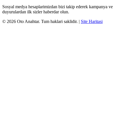
Sosyal medya hesaplarimizdan bizi takip ederek kampanya ve
duyurulardan ilk sizler haberdar olun.
©
2026
Oto Anahtar
. Tum haklari saklidir.
|
Site Haritasi