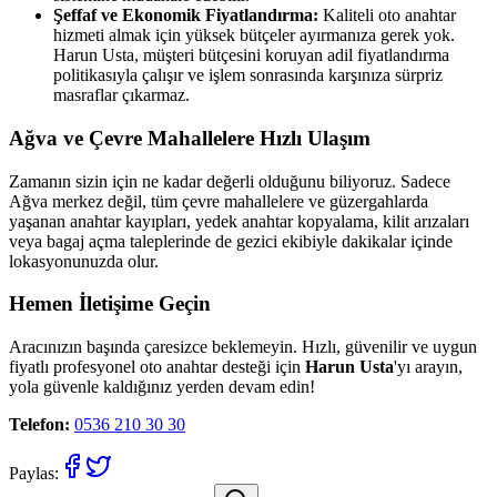
Şeffaf ve Ekonomik Fiyatlandırma:
Kaliteli oto anahtar
hizmeti almak için yüksek bütçeler ayırmanıza gerek yok.
Harun Usta, müşteri bütçesini koruyan adil fiyatlandırma
politikasıyla çalışır ve işlem sonrasında karşınıza sürpriz
masraflar çıkarmaz.
Ağva
ve Çevre Mahallelere Hızlı Ulaşım
Zamanın sizin için ne kadar değerli olduğunu biliyoruz. Sadece
Ağva
merkez değil, tüm çevre mahallelere ve güzergahlarda
yaşanan anahtar kayıpları, yedek anahtar kopyalama, kilit arızaları
veya bagaj açma taleplerinde de gezici ekibiyle dakikalar içinde
lokasyonunuzda olur.
Hemen İletişime Geçin
Aracınızın başında çaresizce beklemeyin. Hızlı, güvenilir ve uygun
fiyatlı profesyonel oto anahtar desteği için
Harun Usta
'yı arayın,
yola güvenle kaldığınız yerden devam edin!
Telefon:
0536 210 30 30
Paylas: