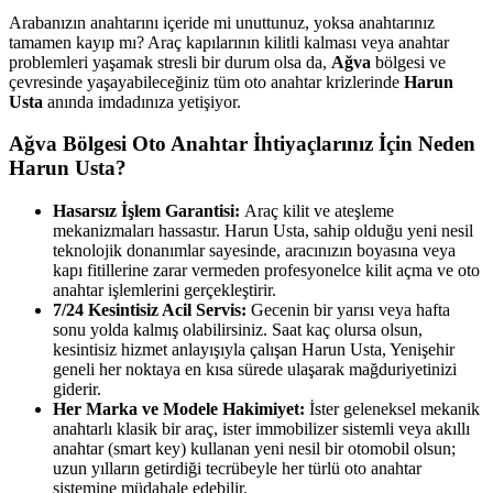
Arabanızın anahtarını içeride mi unuttunuz, yoksa anahtarınız
tamamen kayıp mı? Araç kapılarının kilitli kalması veya anahtar
problemleri yaşamak stresli bir durum olsa da,
Ağva
bölgesi ve
çevresinde yaşayabileceğiniz tüm oto anahtar krizlerinde
Harun
Usta
anında imdadınıza yetişiyor.
Ağva
Bölgesi Oto Anahtar İhtiyaçlarınız İçin Neden
Harun Usta?
Hasarsız İşlem Garantisi:
Araç kilit ve ateşleme
mekanizmaları hassastır. Harun Usta, sahip olduğu yeni nesil
teknolojik donanımlar sayesinde, aracınızın boyasına veya
kapı fitillerine zarar vermeden profesyonelce kilit açma ve oto
anahtar işlemlerini gerçekleştirir.
7/24 Kesintisiz Acil Servis:
Gecenin bir yarısı veya hafta
sonu yolda kalmış olabilirsiniz. Saat kaç olursa olsun,
kesintisiz hizmet anlayışıyla çalışan Harun Usta, Yenişehir
geneli her noktaya en kısa sürede ulaşarak mağduriyetinizi
giderir.
Her Marka ve Modele Hakimiyet:
İster geleneksel mekanik
anahtarlı klasik bir araç, ister immobilizer sistemli veya akıllı
anahtar (smart key) kullanan yeni nesil bir otomobil olsun;
uzun yılların getirdiği tecrübeyle her türlü oto anahtar
sistemine müdahale edebilir.