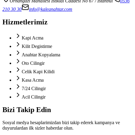
Orhangazi Mahallesi İstiklal Caddesi No 67
/ İstanbul
0536
210 30 30
info@kaleanahtar.com
Hizmetlerimiz
Kapi Acma
Kilit Degistirme
Anahtar Kopyalama
Oto Cilingir
Celik Kapi Kilidi
Kasa Acma
7/24 Cilingir
Acil Cilingir
Bizi Takip Edin
Sosyal medya hesaplarimizdan bizi takip ederek kampanya ve
duyurulardan ilk sizler haberdar olun.