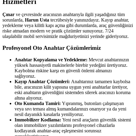
Hizmetleri
Çınar
ve çevresinde aracınızın anahtarıyla ilgili yaşadığınız tüm
sorunlarda,
Harun Usta
tecrübesiyle yanınızdayız. Kayıp anahtar,
yedekleme veya kilitli kapı açma gibi durumlarda, araç güvenliğinizi
riske atmadan modern ve pratik çözümler sunuyoruz. 7/24
ulaşılabilir mobil servisimizle mağduriyetinizi yerinde gideriyoruz.
Profesyonel Oto Anahtar Çözümlerimiz
Anahtar Kopyalama ve Yedekleme:
Mevcut anahtarınızın
yüksek hassasiyetli makinelerle birebir yedeğini üretiyoruz.
Kaybolma riskine karşı en güvenli önlemi almanızı
sağlıyoruz.
Kayıp Anahtar Çözümleri:
Anahtarınız tamamen kaybolsa
bile, aracınızın kilit yapısına uygun yeni anahtarlar üretiyor,
eski anahtarın güvenliğini sistemden silerek aracınızı koruma
altına alıyoruz.
Oto Kumanda Tamiri:
Yıpranmış, butonları çalışmayan
veya sıvı teması almış kumandalarınızı onarıyor ya da yeni
nesil dayanıklı kasalarla yeniliyoruz.
Immobilizer Kodlama:
Yeni nesil araçların güvenlik sistemi
olan immobilizer yazılımlarını profesyonel cihazlarla
kodlayarak anahtar-araç eşleşmesini sorunsuz