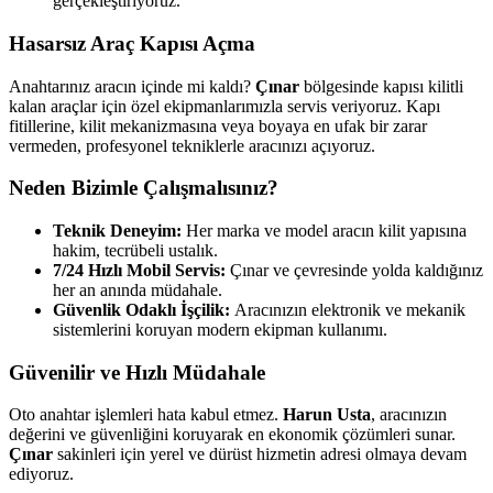
gerçekleştiriyoruz.
Hasarsız Araç Kapısı Açma
Anahtarınız aracın içinde mi kaldı?
Çınar
bölgesinde kapısı kilitli
kalan araçlar için özel ekipmanlarımızla servis veriyoruz. Kapı
fitillerine, kilit mekanizmasına veya boyaya en ufak bir zarar
vermeden, profesyonel tekniklerle aracınızı açıyoruz.
Neden Bizimle Çalışmalısınız?
Teknik Deneyim:
Her marka ve model aracın kilit yapısına
hakim, tecrübeli ustalık.
7/24 Hızlı Mobil Servis:
Çınar
ve çevresinde yolda kaldığınız
her an anında müdahale.
Güvenlik Odaklı İşçilik:
Aracınızın elektronik ve mekanik
sistemlerini koruyan modern ekipman kullanımı.
Güvenilir ve Hızlı Müdahale
Oto anahtar işlemleri hata kabul etmez.
Harun Usta
, aracınızın
değerini ve güvenliğini koruyarak en ekonomik çözümleri sunar.
Çınar
sakinleri için yerel ve dürüst hizmetin adresi olmaya devam
ediyoruz.