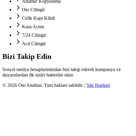
Anahtar Kopyalama
Oto Cilingir
Celik Kapi Kilidi
Kasa Acma
7/24 Cilingir
Acil Cilingir
Bizi Takip Edin
Sosyal medya hesaplarimizdan bizi takip ederek kampanya ve
duyurulardan ilk sizler haberdar olun.
©
2026
Oto Anahtar
. Tum haklari saklidir.
|
Site Haritasi