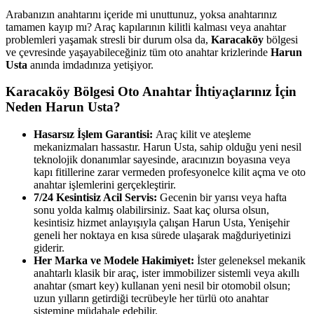
Arabanızın anahtarını içeride mi unuttunuz, yoksa anahtarınız
tamamen kayıp mı? Araç kapılarının kilitli kalması veya anahtar
problemleri yaşamak stresli bir durum olsa da,
Karacaköy
bölgesi
ve çevresinde yaşayabileceğiniz tüm oto anahtar krizlerinde
Harun
Usta
anında imdadınıza yetişiyor.
Karacaköy
Bölgesi Oto Anahtar İhtiyaçlarınız İçin
Neden Harun Usta?
Hasarsız İşlem Garantisi:
Araç kilit ve ateşleme
mekanizmaları hassastır. Harun Usta, sahip olduğu yeni nesil
teknolojik donanımlar sayesinde, aracınızın boyasına veya
kapı fitillerine zarar vermeden profesyonelce kilit açma ve oto
anahtar işlemlerini gerçekleştirir.
7/24 Kesintisiz Acil Servis:
Gecenin bir yarısı veya hafta
sonu yolda kalmış olabilirsiniz. Saat kaç olursa olsun,
kesintisiz hizmet anlayışıyla çalışan Harun Usta, Yenişehir
geneli her noktaya en kısa sürede ulaşarak mağduriyetinizi
giderir.
Her Marka ve Modele Hakimiyet:
İster geleneksel mekanik
anahtarlı klasik bir araç, ister immobilizer sistemli veya akıllı
anahtar (smart key) kullanan yeni nesil bir otomobil olsun;
uzun yılların getirdiği tecrübeyle her türlü oto anahtar
sistemine müdahale edebilir.