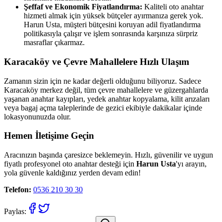
Şeffaf ve Ekonomik Fiyatlandırma:
Kaliteli oto anahtar
hizmeti almak için yüksek bütçeler ayırmanıza gerek yok.
Harun Usta, müşteri bütçesini koruyan adil fiyatlandırma
politikasıyla çalışır ve işlem sonrasında karşınıza sürpriz
masraflar çıkarmaz.
Karacaköy
ve Çevre Mahallelere Hızlı Ulaşım
Zamanın sizin için ne kadar değerli olduğunu biliyoruz. Sadece
Karacaköy
merkez değil, tüm çevre mahallelere ve güzergahlarda
yaşanan anahtar kayıpları, yedek anahtar kopyalama, kilit arızaları
veya bagaj açma taleplerinde de gezici ekibiyle dakikalar içinde
lokasyonunuzda olur.
Hemen İletişime Geçin
Aracınızın başında çaresizce beklemeyin. Hızlı, güvenilir ve uygun
fiyatlı profesyonel oto anahtar desteği için
Harun Usta
'yı arayın,
yola güvenle kaldığınız yerden devam edin!
Telefon:
0536 210 30 30
Paylas: