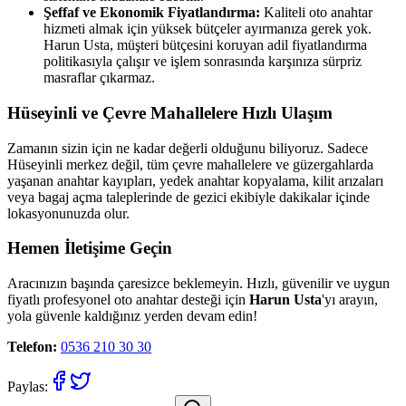
Şeffaf ve Ekonomik Fiyatlandırma:
Kaliteli oto anahtar
hizmeti almak için yüksek bütçeler ayırmanıza gerek yok.
Harun Usta, müşteri bütçesini koruyan adil fiyatlandırma
politikasıyla çalışır ve işlem sonrasında karşınıza sürpriz
masraflar çıkarmaz.
Hüseyinli
ve Çevre Mahallelere Hızlı Ulaşım
Zamanın sizin için ne kadar değerli olduğunu biliyoruz. Sadece
Hüseyinli
merkez değil, tüm çevre mahallelere ve güzergahlarda
yaşanan anahtar kayıpları, yedek anahtar kopyalama, kilit arızaları
veya bagaj açma taleplerinde de gezici ekibiyle dakikalar içinde
lokasyonunuzda olur.
Hemen İletişime Geçin
Aracınızın başında çaresizce beklemeyin. Hızlı, güvenilir ve uygun
fiyatlı profesyonel oto anahtar desteği için
Harun Usta
'yı arayın,
yola güvenle kaldığınız yerden devam edin!
Telefon:
0536 210 30 30
Paylas: