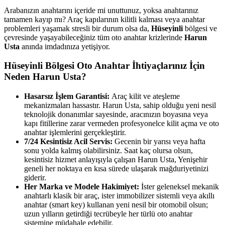
Arabanızın anahtarını içeride mi unuttunuz, yoksa anahtarınız
tamamen kayıp mı? Araç kapılarının kilitli kalması veya anahtar
problemleri yaşamak stresli bir durum olsa da,
Hüseyinli
bölgesi ve
çevresinde yaşayabileceğiniz tüm oto anahtar krizlerinde
Harun
Usta
anında imdadınıza yetişiyor.
Hüseyinli
Bölgesi Oto Anahtar İhtiyaçlarınız İçin
Neden Harun Usta?
Hasarsız İşlem Garantisi:
Araç kilit ve ateşleme
mekanizmaları hassastır. Harun Usta, sahip olduğu yeni nesil
teknolojik donanımlar sayesinde, aracınızın boyasına veya
kapı fitillerine zarar vermeden profesyonelce kilit açma ve oto
anahtar işlemlerini gerçekleştirir.
7/24 Kesintisiz Acil Servis:
Gecenin bir yarısı veya hafta
sonu yolda kalmış olabilirsiniz. Saat kaç olursa olsun,
kesintisiz hizmet anlayışıyla çalışan Harun Usta, Yenişehir
geneli her noktaya en kısa sürede ulaşarak mağduriyetinizi
giderir.
Her Marka ve Modele Hakimiyet:
İster geleneksel mekanik
anahtarlı klasik bir araç, ister immobilizer sistemli veya akıllı
anahtar (smart key) kullanan yeni nesil bir otomobil olsun;
uzun yılların getirdiği tecrübeyle her türlü oto anahtar
sistemine müdahale edebilir.