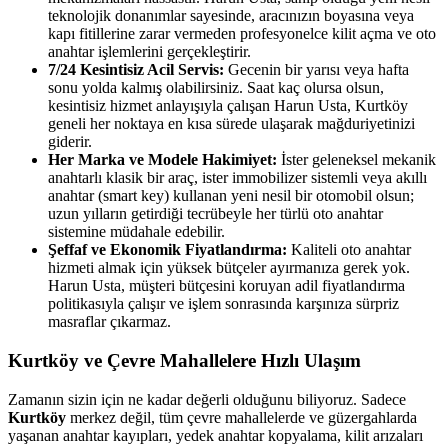
teknolojik donanımlar sayesinde, aracınızın boyasına veya
kapı fitillerine zarar vermeden profesyonelce kilit açma ve oto
anahtar işlemlerini gerçekleştirir.
7/24 Kesintisiz Acil Servis:
Gecenin bir yarısı veya hafta
sonu yolda kalmış olabilirsiniz. Saat kaç olursa olsun,
kesintisiz hizmet anlayışıyla çalışan Harun Usta, Kurtköy
geneli her noktaya en kısa sürede ulaşarak mağduriyetinizi
giderir.
Her Marka ve Modele Hakimiyet:
İster geleneksel mekanik
anahtarlı klasik bir araç, ister immobilizer sistemli veya akıllı
anahtar (smart key) kullanan yeni nesil bir otomobil olsun;
uzun yılların getirdiği tecrübeyle her türlü oto anahtar
sistemine müdahale edebilir.
Şeffaf ve Ekonomik Fiyatlandırma:
Kaliteli oto anahtar
hizmeti almak için yüksek bütçeler ayırmanıza gerek yok.
Harun Usta, müşteri bütçesini koruyan adil fiyatlandırma
politikasıyla çalışır ve işlem sonrasında karşınıza sürpriz
masraflar çıkarmaz.
Kurtköy ve Çevre Mahallelere Hızlı Ulaşım
Zamanın sizin için ne kadar değerli olduğunu biliyoruz. Sadece
Kurtköy
merkez değil, tüm çevre mahallelerde ve güzergahlarda
yaşanan anahtar kayıpları, yedek anahtar kopyalama, kilit arızaları