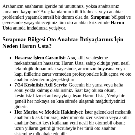
Arabanızın anahtarını içeride mi unuttunuz, yoksa anahtarınız
tamamen kayıp mı? Araç kapılarının kilitli kalması veya anahtar
problemleri yaşamak stresli bir durum olsa da,
Sırapınar
bölgesi ve
çevresinde yaşayabileceğiniz tüm oto anahtar krizlerinde
Harun
Usta
anında imdadınıza yetişiyor.
Sırapınar
Bölgesi Oto Anahtar İhtiyaçlarınız İçin
Neden Harun Usta?
Hasarsız İşlem Garantisi:
Araç kilit ve ateşleme
mekanizmaları hassastır. Harun Usta, sahip olduğu yeni nesil
teknolojik donanımlar sayesinde, aracınızın boyasına veya
kapı fitillerine zarar vermeden profesyonelce kilit açma ve oto
anahtar işlemlerini gerçekleştirir.
7/24 Kesintisiz Acil Servis:
Gecenin bir yarısı veya hafta
sonu yolda kalmış olabilirsiniz. Saat kaç olursa olsun,
kesintisiz hizmet anlayışıyla çalışan Harun Usta, Yenişehir
geneli her noktaya en kısa sürede ulaşarak mağduriyetinizi
giderir.
Her Marka ve Modele Hakimiyet:
İster geleneksel mekanik
anahtarlı klasik bir araç, ister immobilizer sistemli veya akıllı
anahtar (smart key) kullanan yeni nesil bir otomobil olsun;
uzun yılların getirdiği tecrübeyle her türlü oto anahtar
sistemine müdahale edebilir.