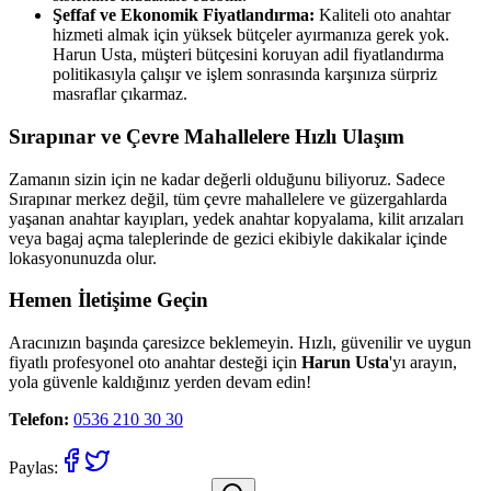
Şeffaf ve Ekonomik Fiyatlandırma:
Kaliteli oto anahtar
hizmeti almak için yüksek bütçeler ayırmanıza gerek yok.
Harun Usta, müşteri bütçesini koruyan adil fiyatlandırma
politikasıyla çalışır ve işlem sonrasında karşınıza sürpriz
masraflar çıkarmaz.
Sırapınar
ve Çevre Mahallelere Hızlı Ulaşım
Zamanın sizin için ne kadar değerli olduğunu biliyoruz. Sadece
Sırapınar
merkez değil, tüm çevre mahallelere ve güzergahlarda
yaşanan anahtar kayıpları, yedek anahtar kopyalama, kilit arızaları
veya bagaj açma taleplerinde de gezici ekibiyle dakikalar içinde
lokasyonunuzda olur.
Hemen İletişime Geçin
Aracınızın başında çaresizce beklemeyin. Hızlı, güvenilir ve uygun
fiyatlı profesyonel oto anahtar desteği için
Harun Usta
'yı arayın,
yola güvenle kaldığınız yerden devam edin!
Telefon:
0536 210 30 30
Paylas: